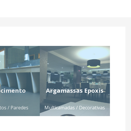
ocimento
Argamassas Epoxis
os / Paredes
Multicamadas / Decorativas