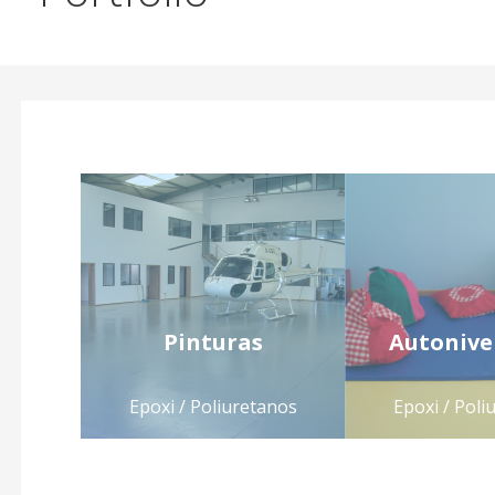
Pinturas
Autonive
Epoxi / Poliuretanos
Epoxi / Poli