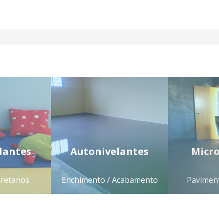
lantes
Autonivelantes
Micr
uretanos
Enchimento / Acabamento
Paviment