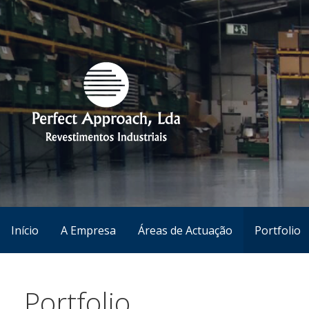
Aceder
diretamente
ao
conteúdo
Revestimentos Industriais
Perfect Approach
Início
A Empresa
Áreas de Actuação
Portfolio
Portfolio